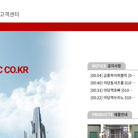
고객센터
NOTICE
공지사항
[00:54]
금릉하이퍼블릭 [0…
[00:40]
야당동셔츠룸 010…
[00:33]
야당역호빠 [010…
[00:22]
야당역쓰리노 010…
PRODUCTS
제품안내